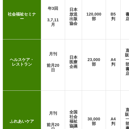
年3回
日本
社会福祉セミナ
放送
120,000
B5
ー
出版
部
判
3,7,11
協会
月
月刊
販
日本
ヘルスケア・
23,000
A4
医療
レストラン
部
判
前月20
企画
日
全国
月刊
販
社会
30,000
A4
ふれあいケア
福祉
部
判
前月20
協議