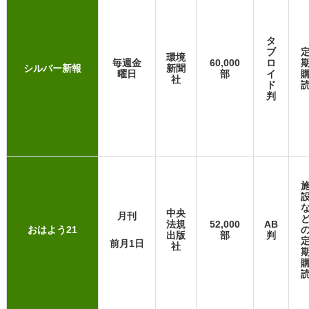
タ
ブ
環境
毎週金
60,000
ロ
シルバー新報
新聞
曜日
部
イ
社
ド
判
中央
月刊
法規
52,000
AB
おはよう21
出版
部
判
前月1日
社