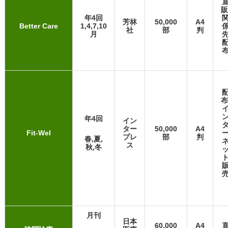
販
年4回
芳林
50,000
A4
Better Care
1,4,7,10
社
部
判
月
布
年4回
イン
ター
50,000
A4
Fit-Wel
プレ
部
判
春,夏,
ス
秋,冬
月刊
日本
60,000
A4