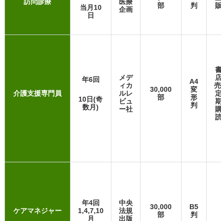
訪問診療
医療
部
判
当月10
企画
日
メデ
年6回
A4
ィカ
売
30,000
変
介護支援専門員
ルレ
部
形
10日(奇
ビュ
判
数月)
ー社
年4回
中央
30,000
B5
ケアマネジャー
1,4,7,10
法規
部
判
月
出版