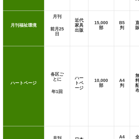
月刊
近代
15,000
B5
月刊福祉環境
家具
部
判
前月25
出版
日
各区ご
ハー
とに
10,000
A4
ハートページ
トペ
部
判
ージ
年1回
A4
月刊