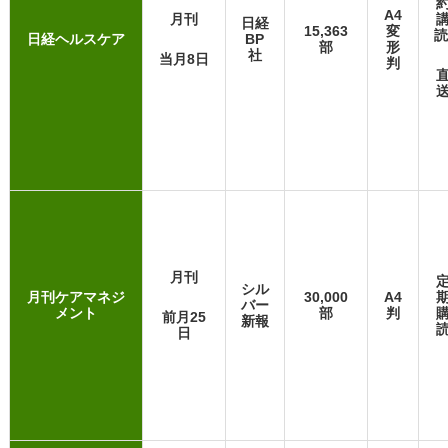
A4
月刊
日経
15,363
変
読
日経ヘルスケア
BP
部
形
社
当月8日
判
月刊
シル
月刊ケアマネジ
30,000
A4
バー
メント
部
判
前月25
新報
日