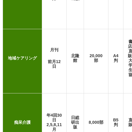
店
月刊
北隆
20,000
A4
販
地域ケアリング
館
部
判
前月12
日
年4回30
日総
日
B5
痴呆介護
研出
8,000部
2,5,8,11
判
版
月