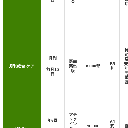
日
会
月刊
医歯
B5
売
月刊総合 ケア
薬出
8,000部
判
前月15
版
日
アテ
ック
年6回
A4
イン
50,000
変