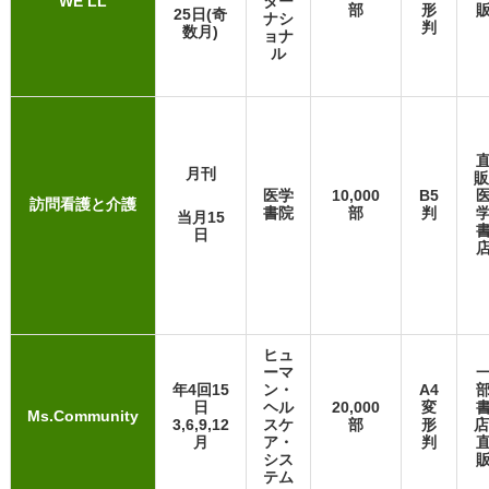
WE’LL
ター
部
形
25日(奇
ナシ
判
数月)
ョナ
ル
月刊
販
医学
10,000
B5
訪問看護と介護
書院
部
判
当月15
日
ヒュ
ーマ
年4回15
ン・
A4
日
ヘル
20,000
変
Ms.Community
3,6,9,12
スケ
部
形
店
月
ア・
判
シス
テム