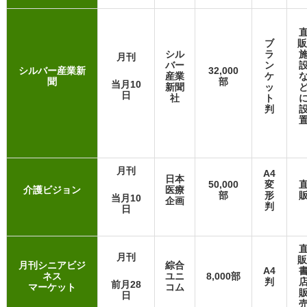
ブ
販
シル
ラ
月刊
バー
ン
シルバー産業新
32,000
産業
ケ
聞
部
当月10
新聞
ッ
日
社
ト
判
月刊
A4
日本
50,000
変
介護ビジョン
医療
部
形
当月10
企画
判
日
月刊
販
月刊シニアビジ
綜合
A4
ネス
ユニ
8,000部
判
前月28
マーケット
コム
日