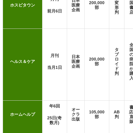
日本
200,000
変
ホスピタウン
医療
部
形
企画
前月6日
判
タ
ブ
月刊
日本
200,000
ロ
ヘルス＆ケア
医療
部
イ
企画
当月1日
ド
判
年6回
オー
105,000
AB
店
ホームヘルプ
クラ
部
判
25日(奇
出版
数月)