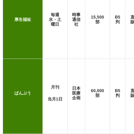
毎週
時事
15,500
B5
厚生福祉
水・土
通信
部
判
曜日
社
月刊
日本
60,000
B5
ばんぶう
医療
部
判
企画
当月1日