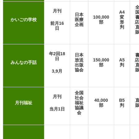
月刊
A4
日本
100,000
変
かいごの学校
医療
部
形
店
前月16
企画
判
日
年2回18
日本
日
放送
150,000
A5
店
みんなの手話
出版
部
判
協会
3,9月
全国
月刊
社会
40,000
B5
月刊福祉
福祉
部
判
協議
当月1日
会