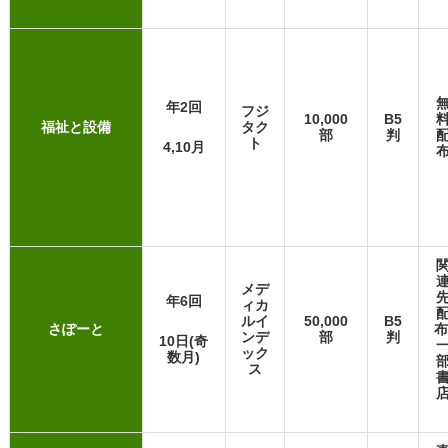
年2回
フジ
10,000
B5
福祉と設備
タク
部
判
ト
4,10月
メデ
年6回
ィカ
ルイ
50,000
B5
さぽーと
布
ンデ
部
判
10日(奇
ック
数月)
ス