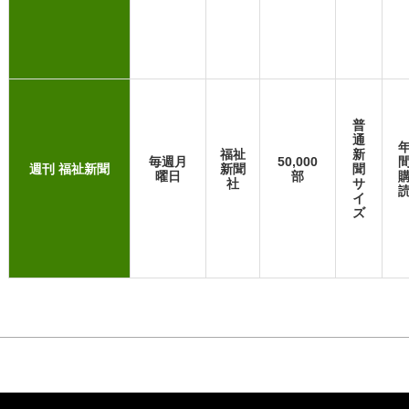
普
通
福祉
新
毎週月
50,000
週刊 福祉新聞
新聞
聞
曜日
部
社
サ
イ
ズ